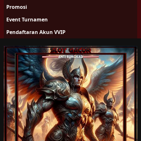
Promosi
Event Turnamen
Pendaftaran Akun VVIP