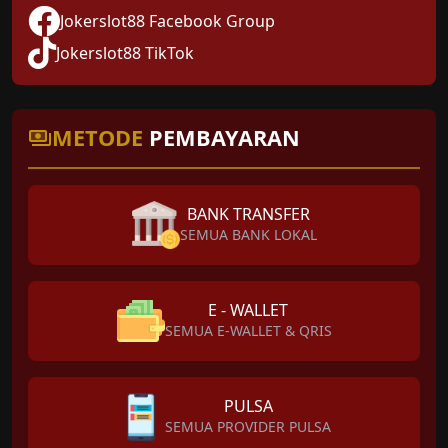
Jokerslot88 Facebook Group
Jokerslot88 TikTok
METODE
PEMBAYARAN
BANK TRANSFER
SEMUA BANK LOKAL
E - WALLET
SEMUA E-WALLET & QRIS
PULSA
SEMUA PROVIDER PULSA