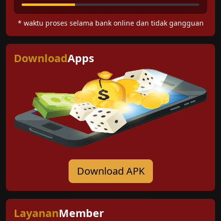
* waktu proses selama bank online dan tidak gangguan
Download
Apps
Download APK
Layanan
Member