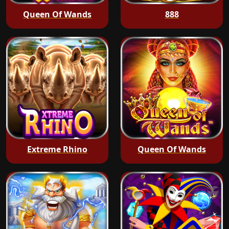
Queen Of Wands
888
Extreme Rhino
Queen Of Wands