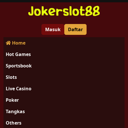
Masuk
Daftar
Home
Hot Games
Sportsbook
Slots
Live Casino
Poker
Tangkas
Others