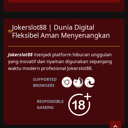
Jokerslot88 | Dunia Digital
Fleksibel Aman Menyenangkan
Jokerslot88
menjadi platform hiburan unggulan
yang inovatif dan nyaman digunakan sepanjang
waktu modern profesional Jokerslot88.
SUPPORTED
BROWSERS
RESPONSIBLE
GAMING